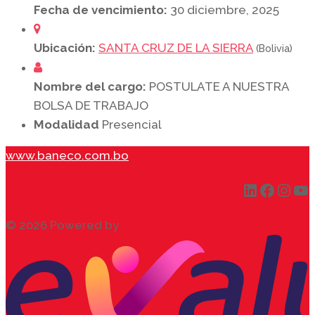
Fecha de vencimiento:
30 diciembre, 2025
Ubicación:
SANTA CRUZ DE LA SIERRA
(Bolivia)
Nombre del cargo:
POSTULATE A NUESTRA
BOLSA DE TRABAJO
Modalidad
Presencial
www.baneco.com.bo
LinkedIn
Faceb
Inst
Yo
© 2026 Powered by