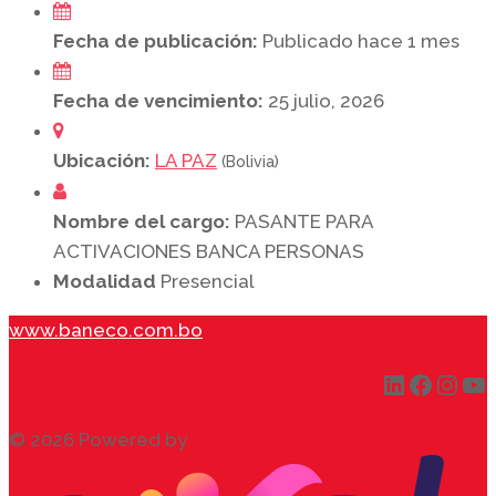
Fecha de publicación:
Publicado hace 1 mes
Fecha de vencimiento:
25 julio, 2026
Ubicación:
LA PAZ
(Bolivia)
Nombre del cargo:
PASANTE PARA
ACTIVACIONES BANCA PERSONAS
Modalidad
Presencial
www.baneco.com.bo
LinkedIn
Faceb
Inst
Yo
© 2026 Powered by